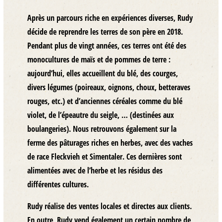
Après un parcours riche en expériences diverses, Rudy
décide de reprendre les terres de son père en 2018.
Pendant plus de vingt années, ces terres ont été des
monocultures de maïs et de pommes de terre :
aujourd’hui, elles accueillent du
blé
, des
courges
,
divers légumes
(poireaux, oignons, choux, betteraves
rouges, etc.) et d’
anciennes céréales
comme du blé
violet, de l’épeautre du seigle, … (destinées aux
boulangeries). Nous retrouvons également sur la
ferme des
pâturages riches en herbes
, avec des vaches
de race Fleckvieh et Simentaler. Ces dernières sont
alimentées avec de l’herbe et les résidus des
différentes cultures.
Rudy réalise des
ventes locales
et directes aux clients.
En outre, Rudy vend également un certain nombre de